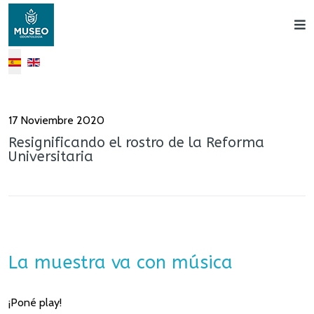
Trbet
Canlı
Bahis
Select your language
Canlı
Bahis
Canlı
Bahis
17 Noviembre 2020
Canlı
Resignificando el rostro de la Reforma
Bahis
Universitaria
La muestra va con música
¡Poné play!